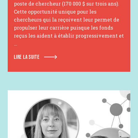
poste de chercheur (170 000 $ sur trois ans).
Cette opportunité unique pour les
chercheurs qui la reçoivent leur permet de
propulser leur carrière puisque les fonds
reçus les aident à établir progressivement et
…
LIRE LA SUITE