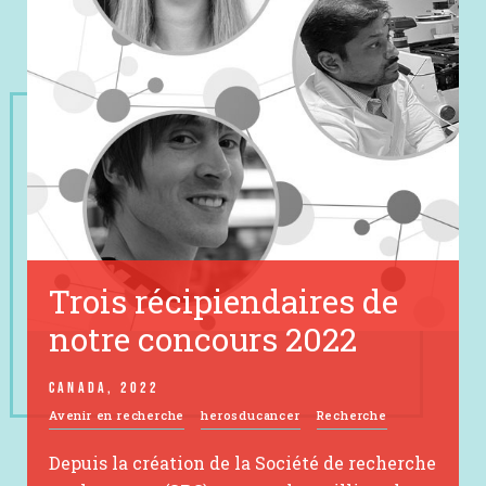
Trois récipiendaires de
notre concours 2022
CANADA, 2022
Avenir en recherche
herosducancer
Recherche
Depuis la création de la Société de recherche