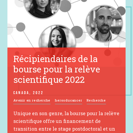
Récipiendaires de la
bourse pour la relève
scientifique 2022
CANADA, 2022
Avenir en recherche
herosducancer
Recherche
Unique en son genre, la bourse pour la relève
scientifique offre un financement de
transition entre le stage postdoctoral et un